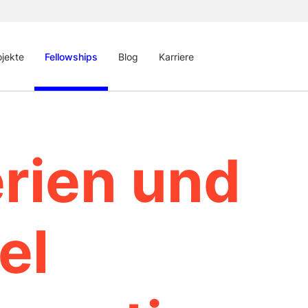
ojekte
Fellowships
Blog
Karriere
erien und
el