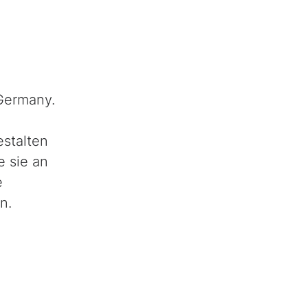
Germany.
estalten
e sie an
e
n.