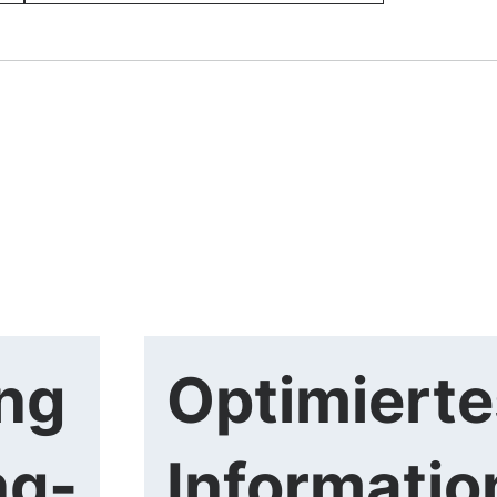
ng
Optimierte
ng-
Informatio