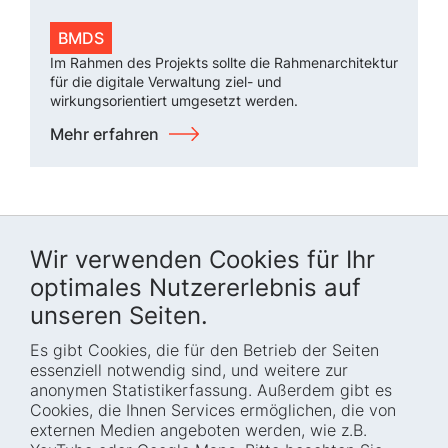
BMDS
Im Rahmen des Projekts sollte die Rahmenarchitektur
für die digitale Verwaltung ziel- und
wirkungsorientiert umgesetzt werden.
Mehr erfahren
Wir verwenden Cookies für Ihr
optimales Nutzererlebnis auf
unseren Seiten.
Es gibt Cookies, die für den Betrieb der Seiten
Startseite
Blog
essenziell notwendig sind, und weitere zur
Wer wir sind
Presse
anonymen Statistikerfassung. Außerdem gibt es
Cookies, die Ihnen Services ermöglichen, die von
Wie wir arbeiten
Termine
externen Medien angeboten werden, wie z.B.
Projekte
Barrierefreiheit