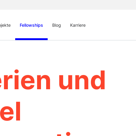
ojekte
Fellowships
Blog
Karriere
erien und
el