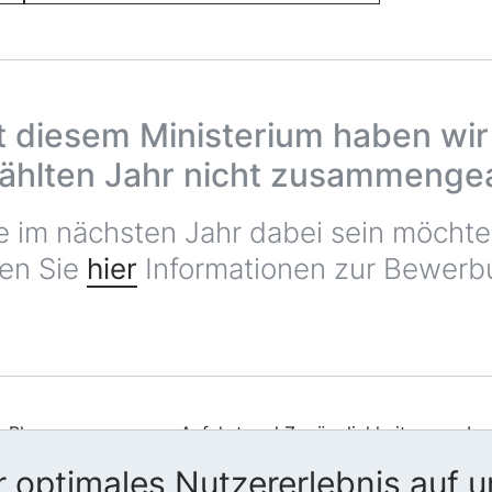
t diesem Ministerium haben wir
hlten Jahr nicht zusammengea
ie im nächsten Jahr dabei sein möcht
den Sie
hier
Informationen zur Bewerb
Blog
Anfahrt und Zugänglichkeit
Im
Presse
Leichte Sprache
Da
 optimales Nutzererlebnis auf u