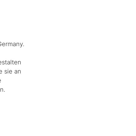
Germany.
estalten
e sie an
e
n.