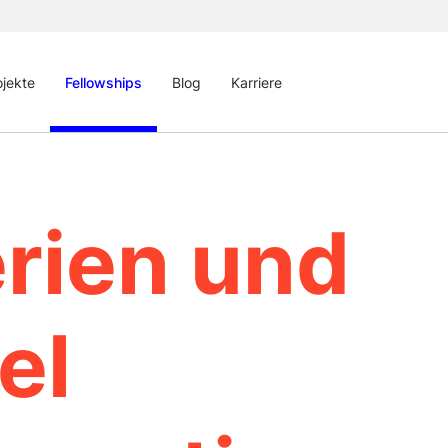
ojekte
Fellowships
Blog
Karriere
erien und
el