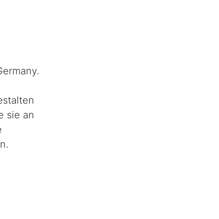
Germany.
estalten
e sie an
e
n.