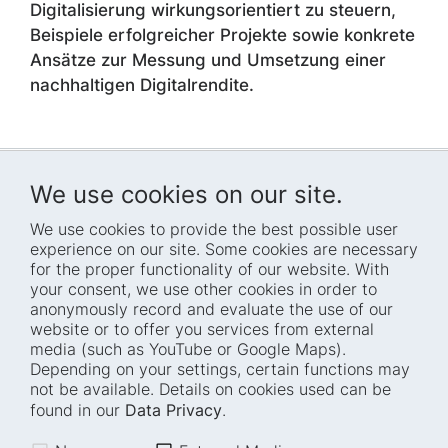
Digitalisierung wirkungsorientiert zu steuern,
Beispiele erfolgreicher Projekte sowie konkrete
Ansätze zur Messung und Umsetzung einer
nachhaltigen Digitalrendite.
We use cookies on our site.
We use cookies to provide the best possible user
experience on our site. Some cookies are necessary
for the proper functionality of our website. With
Home
Blog
your consent, we use other cookies in order to
anonymously record and evaluate the use of our
Who we are
Press
website or to offer you services from external
How we work
Events
media (such as YouTube or Google Maps).
Depending on your settings, certain functions may
Projects
Accessibility
not be available. Details on cookies used can be
Fellowships
Transparency
found in our
Data Privacy
.
Careers
Glossary