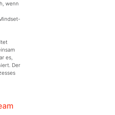
ch, wenn
 Mindset-
tet
meinsam
r es,
iert. Der
ozesses
Team