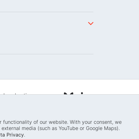
Legal notice
Data privacy
Cookie settings
 functionality of our website. With your consent, we
om external media (such as YouTube or Google Maps).
ta Privacy
.