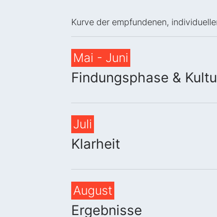
Kurve der empfundenen, individuell
Mai - Juni
Findungsphase & Kult
Juli
Klarheit
August
Ergebnisse