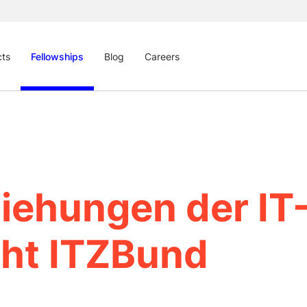
cts
Fellowships
Blog
Careers
iehungen der IT
cht ITZBund