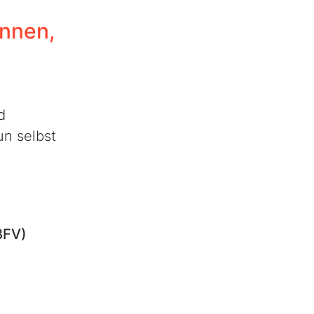
nnen,
d
n selbst
BFV)