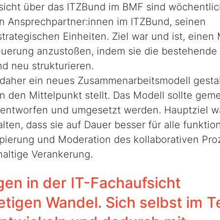
fsicht über das ITZBund im BMF sind wöchentli
hren Ansprechpartner:innen im ITZBund, seinen
ategischen Einheiten. Ziel war und ist, einen
teuerung anzustoßen, indem sie die bestehende
 neu strukturieren.
e daher ein neues Zusammenarbeitsmodell gestal
n den Mittelpunkt stellt. Das Modell sollte ge
 entworfen und umgesetzt werden. Hauptziel wa
ten, dass sie auf Dauer besser für alle funktion
ipierung und Moderation des kollaborativen Pr
haltige Verankerung.
en in der IT-Fachaufsicht
etigen Wandel. Sich selbst im 