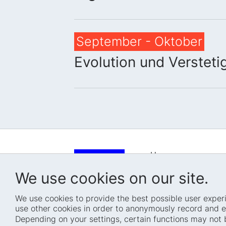
September - Oktober
Evolution und Versteti
Home
Who we are
We use cookies on our site.
How we work
We use cookies to provide the best possible user experi
Projects
use other cookies in order to anonymously record and e
Fellowships
Depending on your settings, certain functions may not 