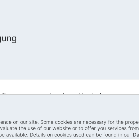
gung
Blog
Location and barrier-free access
Press
Easy read
Events
Sign language
ence on our site. Some cookies are necessary for the proper
Accessibility
Accessibility statement
valuate the use of our website or to offer you services fr
Transparency
be available. Details on cookies used can be found in our
Da