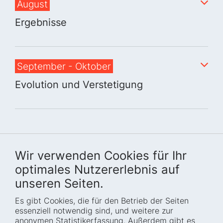
August
Ergebnisse
September - Oktober
Evolution und Verstetigung
Wir verwenden Cookies für Ihr
optimales Nutzererlebnis auf
unseren Seiten.
Es gibt Cookies, die für den Betrieb der Seiten
Startseite
Blog
essenziell notwendig sind, und weitere zur
Wer wir sind
Presse
anonymen Statistikerfassung. Außerdem gibt es