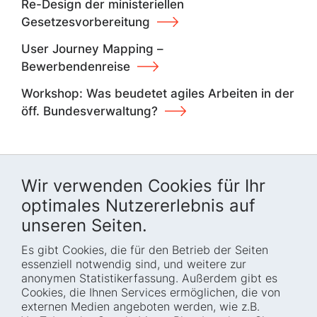
Re-Design der ministeriellen
Gesetzesvorbereitung
User Journey Mapping –
Bewerbendenreise
Workshop: Was beudetet agiles Arbeiten in der
öff. Bundesverwaltung?
Wir verwenden Cookies für Ihr
optimales Nutzererlebnis auf
unseren Seiten.
Es gibt Cookies, die für den Betrieb der Seiten
Startseite
Blog
essenziell notwendig sind, und weitere zur
Wer wir sind
Presse
anonymen Statistikerfassung. Außerdem gibt es
Cookies, die Ihnen Services ermöglichen, die von
Wie wir arbeiten
Termine
externen Medien angeboten werden, wie z.B.
Projekte
Barrierefreiheit