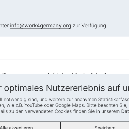
unter
info@work4germany.org
zur Verfügung.
Blog
Anfahrt und Zugänglichkeit
Im
Presse
Leichte Sprache
Da
 optimales Nutzererlebnis auf u
Termine
Gebärdensprache
Si
iell notwendig sind, und weitere zur anonymen Statistikerfa
Co
Barrierefreiheit
Erklärung zur Barrierefreiheit
, wie z.B. YouTube oder Google Maps. Bitte beachten Sie, d
Transparenz
Newsletter
etails zu den verwendeten Cookies finden Sie in unserem
Dat
Glossar
Alle akzeptieren
Speichern