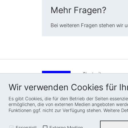
Mehr Fragen?
Bei weiteren Fragen stehen wir 
Startseite
Wer wir sind
Wir verwenden Cookies für Ihr
Wie wir arbeiten
Es gibt Cookies, die für den Betrieb der Seiten essenz
Projekte
ermöglichen, die von externen Medien angeboten werden
Fellowships
Funktionen ggf. nicht zur Verfügung stehen. Weitere D
Karriere
Essenziell
Externe Medien