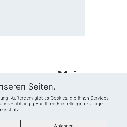
pressum
tenschutz
nseren Seiten.
temap
ssung. Außerdem gibt es Cookies, die Ihnen Services
okie-Einstellungen
ass - abhängig von Ihren Einstellungen - einige
enschutz
.
Ablehnen