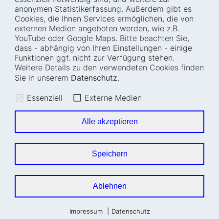
Wer wir sind
Presse
anonymen Statistikerfassung. Außerdem gibt es
Cookies, die Ihnen Services ermöglichen, die von
Wie wir arbeiten
Termine
externen Medien angeboten werden, wie z.B.
Projekte
Barrierefreiheit
YouTube oder Google Maps. Bitte beachten Sie,
dass - abhängig von Ihren Einstellungen - einige
Fellowships
Transparenz
Funktionen ggf. nicht zur Verfügung stehen.
Karriere
Glossar
Weitere Details zu den verwendeten Cookies finden
Anfahrt und
Impressum
Sie in unserem
Datenschutz
.
Zugänglichkeit
Datenschutz
Essenziell
Externe Medien
Leichte Sprache
Sitemap
Gebärdensprache
Cookie-Einstellungen
Alle akzeptieren
Erklärung zur
Barrierefreiheit
Speichern
Newsletter
Ablehnen
Impressum
Datenschutz