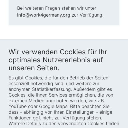
Bei weiteren Fragen stehen wir unter
info@work4germany.org
zur Verfügung.
Wir verwenden Cookies für Ihr
optimales Nutzererlebnis auf
unseren Seiten.
Es gibt Cookies, die für den Betrieb der Seiten
Startseite
Blog
essenziell notwendig sind, und weitere zur
Wer wir sind
Presse
anonymen Statistikerfassung. Außerdem gibt es
Cookies, die Ihnen Services ermöglichen, die von
Wie wir arbeiten
Termine
externen Medien angeboten werden, wie z.B.
Projekte
Barrierefreiheit
YouTube oder Google Maps. Bitte beachten Sie,
dass - abhängig von Ihren Einstellungen - einige
Fellowships
Transparenz
Funktionen ggf. nicht zur Verfügung stehen.
Karriere
Glossar
Weitere Details zu den verwendeten Cookies finden
Anfahrt und
Impressum