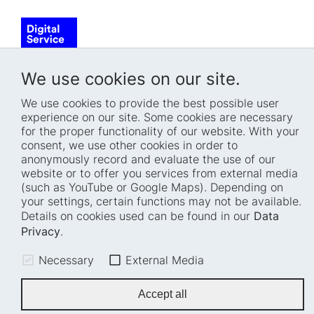
We use cookies on our site.
Home
Blog
We use cookies to provide the best possible user
Who we are
Press
experience on our site. Some cookies are necessary
How we work
Events
for the proper functionality of our website. With your
consent, we use other cookies in order to
Projects
Accessibility
anonymously record and evaluate the use of our
Fellowships
Transparency
website or to offer you services from external media
(such as YouTube or Google Maps). Depending on
Careers
Glossary
your settings, certain functions may not be available.
Location and barrier-
Legal notice
Details on cookies used can be found in our
Data
free access
Data privacy
Privacy
.
Easy read
Cookie settings
Necessary
External Media
Sign language
Accessibility statement
Accept all