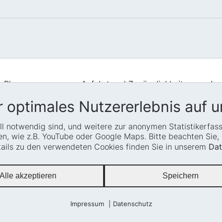
Blog
Anfahrt und Zugänglichkeit
Im
Presse
Leichte Sprache
Da
 optimales Nutzererlebnis auf u
Termine
Gebärdensprache
Si
iell notwendig sind, und weitere zur anonymen Statistikerfa
Co
Barrierefreiheit
Erklärung zur Barrierefreiheit
, wie z.B. YouTube oder Google Maps. Bitte beachten Sie, d
Transparenz
Newsletter
etails zu den verwendeten Cookies finden Sie in unserem
Dat
Glossar
Alle akzeptieren
Speichern
Impressum
Datenschutz