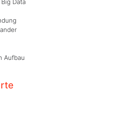
 Big Data
indung
nander
n Aufbau
erte