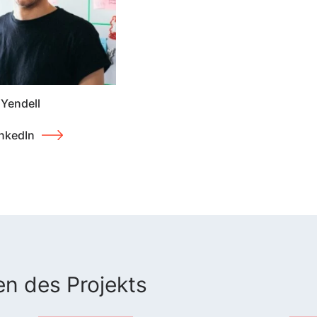
Yendell
nkedIn
en des Projekts