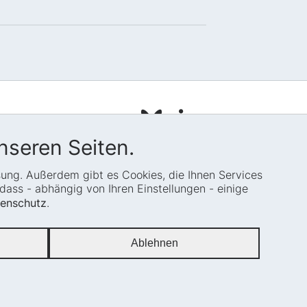
pressum
tenschutz
nseren Seiten.
temap
ssung. Außerdem gibt es Cookies, die Ihnen Services
okie-Einstellungen
ass - abhängig von Ihren Einstellungen - einige
enschutz
.
Ablehnen