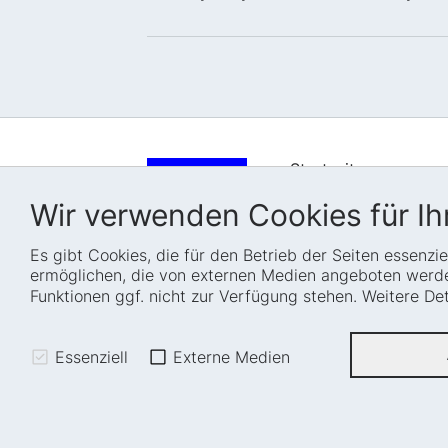
Startseite
Wer wir sind
Wir verwenden Cookies für Ihr
Wie wir arbeiten
Es gibt Cookies, die für den Betrieb der Seiten essenz
Projekte
ermöglichen, die von externen Medien angeboten werden
Fellowships
Funktionen ggf. nicht zur Verfügung stehen. Weitere D
Karriere
Essenziell
Externe Medien