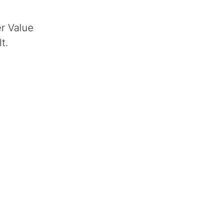
r Value
t.