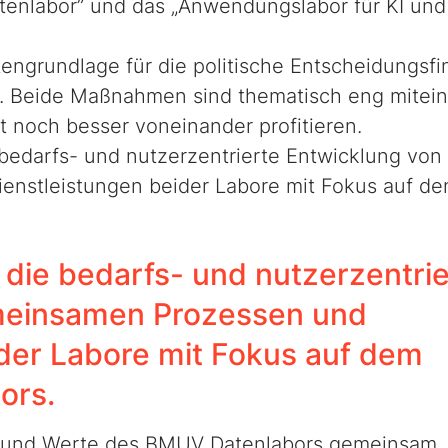
enlabor” und das „Anwendungslabor für KI und
atengrundlage für die politische Entscheidungsf
n. Beide Maßnahmen sind thematisch eng mitei
t noch besser voneinander profitieren.
 bedarfs- und nutzerzentrierte Entwicklung von
nstleistungen beider Labore mit Fokus auf de
r die bedarfs- und nutzerzentri
meinsamen Prozessen und
ider Labore mit Fokus auf dem
ors.
nn und Werte des BMUV Datenlabors gemeinsam