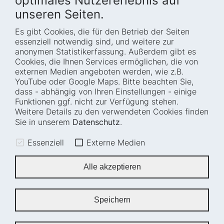
optimales Nutzererlebnis auf
unseren Seiten.
Es gibt Cookies, die für den Betrieb der Seiten
Startseite
Blog
essenziell notwendig sind, und weitere zur
Wer wir sind
Presse
anonymen Statistikerfassung. Außerdem gibt es
Cookies, die Ihnen Services ermöglichen, die von
Wie wir arbeiten
Termine
externen Medien angeboten werden, wie z.B.
Projekte
Barrierefreiheit
YouTube oder Google Maps. Bitte beachten Sie,
dass - abhängig von Ihren Einstellungen - einige
Fellowships
Transparenz
Funktionen ggf. nicht zur Verfügung stehen.
Karriere
Glossar
Weitere Details zu den verwendeten Cookies finden
Anfahrt und
Impressum
Sie in unserem
Datenschutz
.
Zugänglichkeit
Datenschutz
Essenziell
Externe Medien
Leichte Sprache
Sitemap
Gebärdensprache
Cookie-Einstellungen
Alle akzeptieren
Erklärung zur
Barrierefreiheit
Speichern
Newsletter