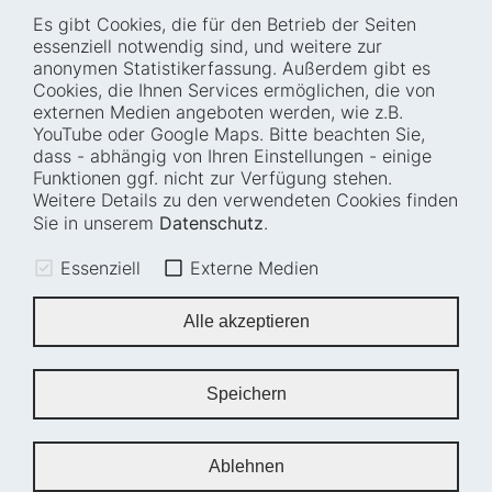
Es gibt Cookies, die für den Betrieb der Seiten
Startseite
Blog
essenziell notwendig sind, und weitere zur
Wer wir sind
Presse
anonymen Statistikerfassung. Außerdem gibt es
Cookies, die Ihnen Services ermöglichen, die von
Wie wir arbeiten
Termine
externen Medien angeboten werden, wie z.B.
Projekte
Barrierefreiheit
YouTube oder Google Maps. Bitte beachten Sie,
dass - abhängig von Ihren Einstellungen - einige
Fellowships
Transparenz
Funktionen ggf. nicht zur Verfügung stehen.
Karriere
Glossar
Weitere Details zu den verwendeten Cookies finden
Anfahrt und
Impressum
Sie in unserem
Datenschutz
.
Zugänglichkeit
Datenschutz
Essenziell
Externe Medien
Leichte Sprache
Sitemap
Gebärdensprache
Cookie-Einstellungen
Alle akzeptieren
Erklärung zur
Barrierefreiheit
Speichern
Newsletter
Ablehnen