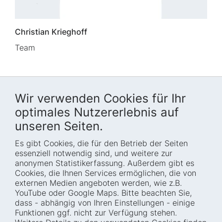
Christian Krieghoff
Team
Wir verwenden Cookies für Ihr
optimales Nutzererlebnis auf
unseren Seiten.
Es gibt Cookies, die für den Betrieb der Seiten
Startseite
Blog
essenziell notwendig sind, und weitere zur
Wer wir sind
Presse
anonymen Statistikerfassung. Außerdem gibt es
Cookies, die Ihnen Services ermöglichen, die von
Wie wir arbeiten
Termine
externen Medien angeboten werden, wie z.B.
Projekte
Barrierefreiheit
YouTube oder Google Maps. Bitte beachten Sie,
dass - abhängig von Ihren Einstellungen - einige
Fellowships
Transparenz
Funktionen ggf. nicht zur Verfügung stehen.
Karriere
Glossar