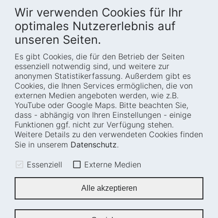
Wir verwenden Cookies für Ihr
optimales Nutzererlebnis auf
unseren Seiten.
Es gibt Cookies, die für den Betrieb der Seiten
Startseite
Blog
essenziell notwendig sind, und weitere zur
Wer wir sind
Presse
anonymen Statistikerfassung. Außerdem gibt es
Cookies, die Ihnen Services ermöglichen, die von
Wie wir arbeiten
Termine
externen Medien angeboten werden, wie z.B.
Projekte
Barrierefreiheit
YouTube oder Google Maps. Bitte beachten Sie,
dass - abhängig von Ihren Einstellungen - einige
Fellowships
Transparenz
Funktionen ggf. nicht zur Verfügung stehen.
Karriere
Glossar
Weitere Details zu den verwendeten Cookies finden
Anfahrt und
Impressum
Sie in unserem
Datenschutz
.
Zugänglichkeit
Datenschutz
Essenziell
Externe Medien
Leichte Sprache
Sitemap
Gebärdensprache
Cookie-Einstellungen
Alle akzeptieren
Erklärung zur
Barrierefreiheit