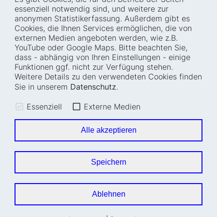
Startseite
Blog
essenziell notwendig sind, und weitere zur
Wer wir sind
Presse
anonymen Statistikerfassung. Außerdem gibt es
Cookies, die Ihnen Services ermöglichen, die von
Wie wir arbeiten
Termine
externen Medien angeboten werden, wie z.B.
Projekte
Barrierefreiheit
YouTube oder Google Maps. Bitte beachten Sie,
dass - abhängig von Ihren Einstellungen - einige
Fellowships
Transparenz
Funktionen ggf. nicht zur Verfügung stehen.
Karriere
Glossar
Weitere Details zu den verwendeten Cookies finden
Anfahrt und
Impressum
Sie in unserem
Datenschutz
.
Zugänglichkeit
Datenschutz
Essenziell
Externe Medien
Leichte Sprache
Sitemap
Gebärdensprache
Cookie-Einstellungen
Alle akzeptieren
Erklärung zur
Barrierefreiheit
Speichern
Newsletter
Ablehnen