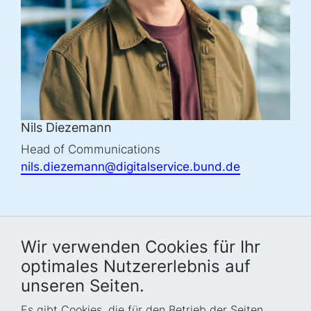
Nils Diezemann
Head of Communications
nils.diezemann@digitalservice.bund.de
Wir verwenden Cookies für Ihr
optimales Nutzererlebnis auf
unseren Seiten.
Es gibt Cookies, die für den Betrieb der Seiten