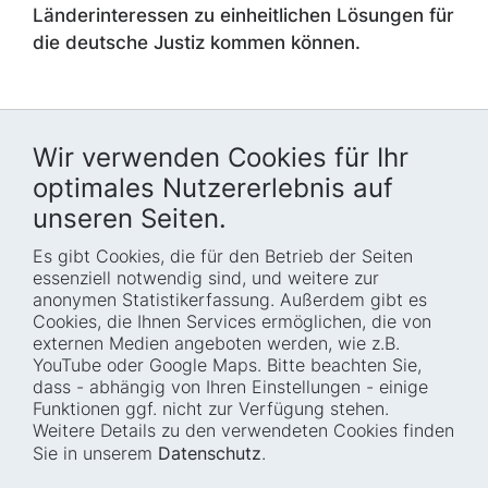
Länderinteressen zu einheitlichen Lösungen für
die deutsche Justiz kommen können.
Wir verwenden Cookies für Ihr
optimales Nutzererlebnis auf
unseren Seiten.
Es gibt Cookies, die für den Betrieb der Seiten
Startseite
Blog
essenziell notwendig sind, und weitere zur
Wer wir sind
Presse
anonymen Statistikerfassung. Außerdem gibt es
Cookies, die Ihnen Services ermöglichen, die von
Wie wir arbeiten
Termine
externen Medien angeboten werden, wie z.B.
Projekte
Barrierefreiheit
YouTube oder Google Maps. Bitte beachten Sie,
dass - abhängig von Ihren Einstellungen - einige
Fellowships
Transparenz
Funktionen ggf. nicht zur Verfügung stehen.
Karriere
Glossar
Weitere Details zu den verwendeten Cookies finden
Anfahrt und
Impressum
Sie in unserem
Datenschutz
.
Zugänglichkeit
Datenschutz