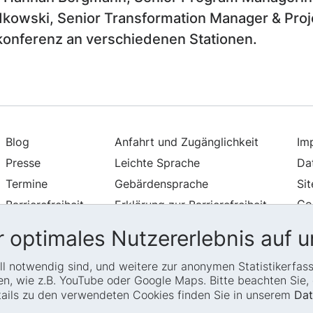
dkowski,
Senior Transformation Manager & Proj
konferenz an verschiedenen Stationen.
Blog
Anfahrt und Zugänglichkeit
Im
Presse
Leichte Sprache
Da
Termine
Gebärdensprache
Si
Co
Barrierefreiheit
Erklärung zur Barrierefreiheit
Transparenz
Newsletter
 optimales Nutzererlebnis auf u
Glossar
iell notwendig sind, und weitere zur anonymen Statistikerfa
, wie z.B. YouTube oder Google Maps. Bitte beachten Sie, d
etails zu den verwendeten Cookies finden Sie in unserem
Dat