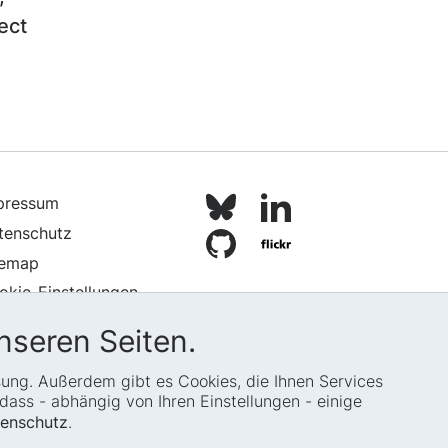
ect
pressum
tenschutz
temap
okie-Einstellungen
nseren Seiten.
ssung. Außerdem gibt es Cookies, die Ihnen Services
ass - abhängig von Ihren Einstellungen - einige
enschutz
.