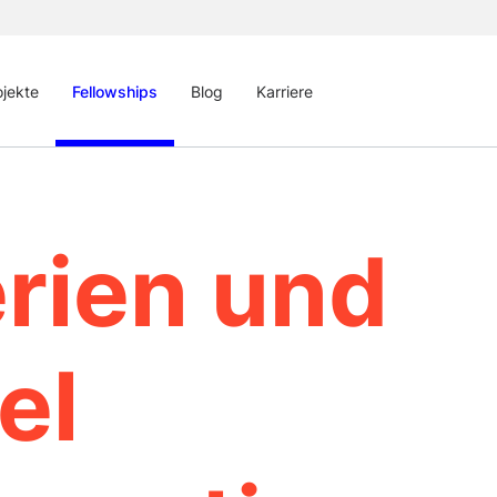
ojekte
Fellowships
Blog
Karriere
erien und
el