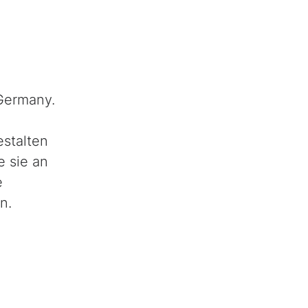
Germany.
estalten
e sie an
e
n.