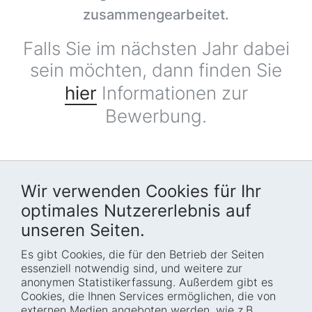
zusammengearbeitet.
Falls Sie im nächsten Jahr dabei
sein möchten, dann finden Sie
hier
Informationen zur
Bewerbung.
Wir verwenden Cookies für Ihr
optimales Nutzererlebnis auf
unseren Seiten.
Es gibt Cookies, die für den Betrieb der Seiten
Startseite
Blog
essenziell notwendig sind, und weitere zur
Wer wir sind
Presse
anonymen Statistikerfassung. Außerdem gibt es
Cookies, die Ihnen Services ermöglichen, die von
Wie wir arbeiten
Termine
externen Medien angeboten werden, wie z.B.