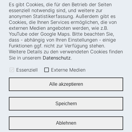
Es gibt Cookies, die für den Betrieb der Seiten
Startseite
Blog
essenziell notwendig sind, und weitere zur
Wer wir sind
Presse
anonymen Statistikerfassung. Außerdem gibt es
Cookies, die Ihnen Services ermöglichen, die von
Wie wir arbeiten
Termine
externen Medien angeboten werden, wie z.B.
Projekte
Barrierefreiheit
YouTube oder Google Maps. Bitte beachten Sie,
dass - abhängig von Ihren Einstellungen - einige
Fellowships
Transparenz
Funktionen ggf. nicht zur Verfügung stehen.
Karriere
Glossar
Weitere Details zu den verwendeten Cookies finden
Anfahrt und
Impressum
Sie in unserem
Datenschutz
.
Zugänglichkeit
Datenschutz
Essenziell
Externe Medien
Leichte Sprache
Sitemap
Gebärdensprache
Cookie-Einstellungen
Alle akzeptieren
Erklärung zur
Barrierefreiheit
Speichern
Newsletter
Ablehnen