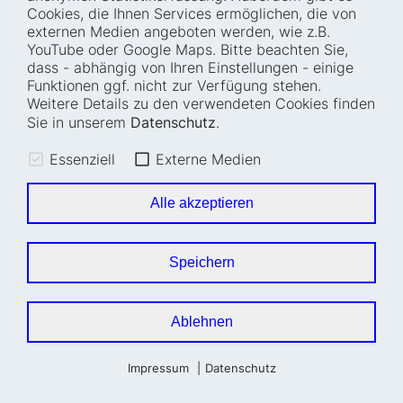
Cookies, die Ihnen Services ermöglichen, die von
externen Medien angeboten werden, wie z.B.
YouTube oder Google Maps. Bitte beachten Sie,
dass - abhängig von Ihren Einstellungen - einige
Funktionen ggf. nicht zur Verfügung stehen.
Weitere Details zu den verwendeten Cookies finden
Sie in unserem
Datenschutz
.
Essenziell
Externe Medien
Alle akzeptieren
30. Oktober 2024
Wie der Nationale Normen­kon­troll­rat
Speichern
den Digitalcheck mitgestaltet
Dr. Patrick Eckner und Yannick Vogel nutzen
und entwickeln den Digitalcheck für
Ablehnen
digitaltaugliche Gesetze gleichzeitig auch
weiter. Im Interview berichten sie von dieser
Impressum
Datenschutz
spannenden Doppelrolle.