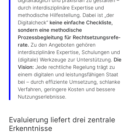
digitaltauglich und praxisnah zu gestalten –
durch interdisziplinäre Expertise und
methodische Hil­fe­stel­lung. Dabei ist „der
Digitalcheck“
keine einfache Checkliste,
sondern eine methodische
Prozessbegleitung für Recht­set­zungs­re­fe­
ra­te.
Zu den Angeboten gehören
interdisziplinäre Expertise, Schulungen und
(digitale) Werkzeuge zur Un­ter­stüt­zung.
Die
Vision:
Jede rechtliche Regelung trägt zu
einem digitalen und leistungsfähigen Staat
bei – durch effiziente Um­set­zung, schlanke
Verfahren, geringere Kosten und bessere
Nutzungserlebnisse.
Evaluierung liefert drei zentrale
Erkenntnisse