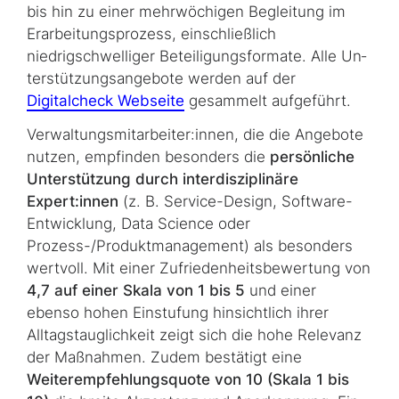
bis hin zu einer mehrwöchigen Begleitung im
Erarbeitungsprozess, einschließlich
niedrigschwelliger Beteiligungsformate. Alle Un­
ter­stüt­zungs­an­ge­bo­te werden auf der
Digitalcheck Webseite
gesammelt aufgeführt.
Verwaltungsmitarbeiter:innen, die die Angebote
nutzen, empfinden besonders die
per­sön­liche
Unterstützung durch interdisziplinäre
Expert:innen
(z. B.
Service-Design
,
Software
-
Entwicklung,
Data Science
oder
Prozess-/Produktmanagement) als besonders
wertvoll. Mit einer Zufriedenheitsbewertung von
4,7 auf einer Skala von 1 bis 5
und einer
ebenso hohen Einstufung hinsichtlich ihrer
Alltagstauglichkeit zeigt sich die hohe Re­le­vanz
der Maßnahmen. Zudem bestätigt eine
Weiterempfehlungsquote von 10 (Skala 1 bis