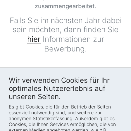
zusammengearbeitet.
Falls Sie im nächsten Jahr dabei
sein möchten, dann finden Sie
hier
Informationen zur
Bewerbung.
Wir verwenden Cookies für Ihr
optimales Nutzererlebnis auf
unseren Seiten.
Es gibt Cookies, die für den Betrieb der Seiten
Startseite
Blog
essenziell notwendig sind, und weitere zur
Wer wir sind
Presse
anonymen Statistikerfassung. Außerdem gibt es
Cookies, die Ihnen Services ermöglichen, die von
Wie wir arbeiten
Termine
externen Medien angeboten werden, wie z.B.