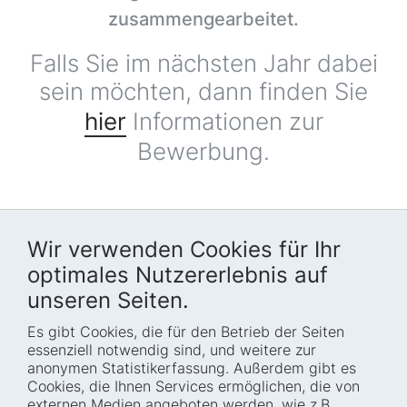
zusammengearbeitet.
Falls Sie im nächsten Jahr dabei
sein möchten, dann finden Sie
hier
Informationen zur
Bewerbung.
Wir verwenden Cookies für Ihr
optimales Nutzererlebnis auf
unseren Seiten.
Es gibt Cookies, die für den Betrieb der Seiten
Startseite
Blog
essenziell notwendig sind, und weitere zur
Wer wir sind
Presse
anonymen Statistikerfassung. Außerdem gibt es
Cookies, die Ihnen Services ermöglichen, die von
Wie wir arbeiten
Termine
externen Medien angeboten werden, wie z.B.