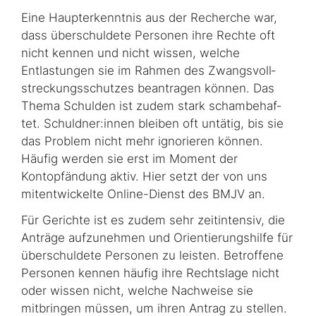
Eine Haupterkenntnis aus der Recherche war,
dass überschuldete Personen ihre Rechte oft
nicht kennen und nicht wissen, welche
‍
Entlastungen sie im Rahmen des Zwangs­voll­
streck­ungs­schutzes beantragen können. Das
Thema Schulden ist zudem stark scham­be­haf­
tet. Schuldner:innen bleiben oft untätig, bis sie
das Problem nicht mehr ig­no­rie­ren können.
Häufig werden sie erst im Moment der
Kontopfändung aktiv. Hier setzt der von uns
mitentwickelte Online-Dienst des BMJV an.
Für Gerichte ist es zudem sehr zeitintensiv, die
Anträge aufzunehmen und Orientie­rungs­hilfe für
überschuldete Personen zu leisten. Betroffene
Personen kennen häufig ihre Rechtslage nicht
oder wissen nicht, welche Nachweise sie
mitbringen müssen, um ihren Antrag zu stellen.