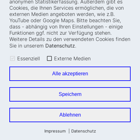
anonymen Statistikerfassung. Außerdem gibt es
Cookies, die Ihnen Services ermöglichen, die von
Wie wir arbeiten
Termine
externen Medien angeboten werden, wie z.B.
Projekte
Barrierefreiheit
YouTube oder Google Maps. Bitte beachten Sie,
dass - abhängig von Ihren Einstellungen - einige
Fellowships
Transparenz
Funktionen ggf. nicht zur Verfügung stehen.
Karriere
Glossar
Weitere Details zu den verwendeten Cookies finden
Anfahrt und
Impressum
Sie in unserem
Datenschutz
.
Zugänglichkeit
Datenschutz
Essenziell
Externe Medien
Leichte Sprache
Sitemap
Gebärdensprache
Cookie-Einstellungen
Alle akzeptieren
Erklärung zur
Barrierefreiheit
Speichern
Newsletter
Ablehnen
Impressum
Datenschutz