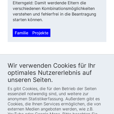
Elterngeld: Damit werdende Eltern die
verschiedenen Kombinations­möglichkeiten
verstehen und fehler­frei in die Beantragung
starten können.
Familie
Projekte
Wir verwenden Cookies für Ihr
optimales Nutzererlebnis auf
unseren Seiten.
Es gibt Cookies, die für den Betrieb der Seiten
Startseite
Blog
essenziell notwendig sind, und weitere zur
Wer wir sind
Presse
anonymen Statistikerfassung. Außerdem gibt es
Cookies, die Ihnen Services ermöglichen, die von
Wie wir arbeiten
Termine
externen Medien angeboten werden, wie z.B.
Projekte
Barrierefreiheit