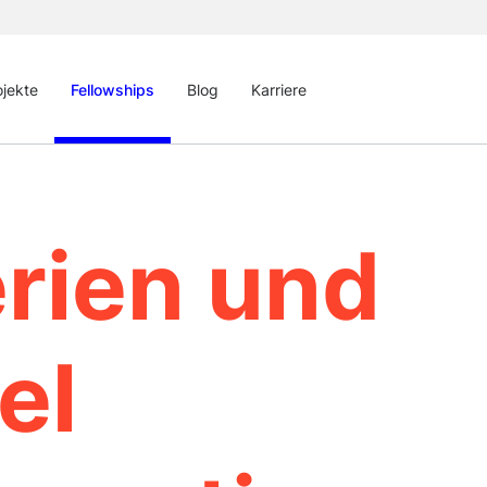
ojekte
Fellowships
Blog
Karriere
erien und
el