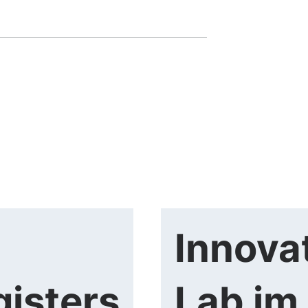
Innova
isters
Lab im