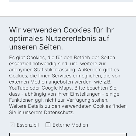
Wir verwenden Cookies für Ihr
optimales Nutzererlebnis auf
unseren Seiten.
Es gibt Cookies, die für den Betrieb der Seiten
Startseite
Blog
essenziell notwendig sind, und weitere zur
Wer wir sind
Presse
anonymen Statistikerfassung. Außerdem gibt es
Cookies, die Ihnen Services ermöglichen, die von
Wie wir arbeiten
Termine
externen Medien angeboten werden, wie z.B.
Projekte
Barrierefreiheit
YouTube oder Google Maps. Bitte beachten Sie,
dass - abhängig von Ihren Einstellungen - einige
Fellowships
Transparenz
Funktionen ggf. nicht zur Verfügung stehen.
Karriere
Glossar
Weitere Details zu den verwendeten Cookies finden
Anfahrt und
Impressum
Sie in unserem
Datenschutz
.
Zugänglichkeit
Datenschutz
Essenziell
Externe Medien
Leichte Sprache
Sitemap
Gebärdensprache