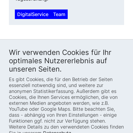
DigitalService
Team
Wir verwenden Cookies für Ihr
optimales Nutzererlebnis auf
unseren Seiten.
Es gibt Cookies, die für den Betrieb der Seiten
Startseite
Blog
essenziell notwendig sind, und weitere zur
Wer wir sind
Presse
anonymen Statistikerfassung. Außerdem gibt es
Cookies, die Ihnen Services ermöglichen, die von
Wie wir arbeiten
Termine
externen Medien angeboten werden, wie z.B.
Projekte
Barrierefreiheit
YouTube oder Google Maps. Bitte beachten Sie,
dass - abhängig von Ihren Einstellungen - einige
Fellowships
Transparenz
Funktionen ggf. nicht zur Verfügung stehen.
Karriere
Glossar
Weitere Details zu den verwendeten Cookies finden
Anfahrt und
Impressum