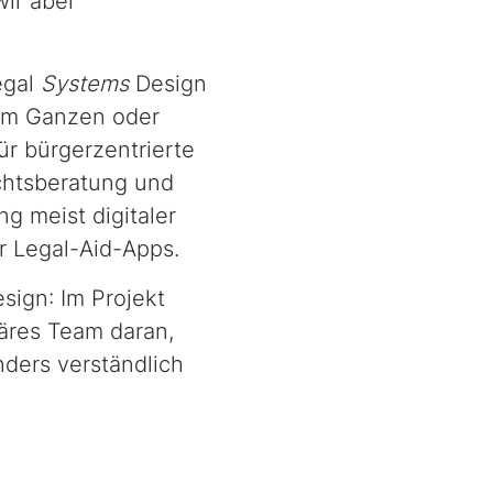
wir aber
egal
Systems
Design
 im Ganzen oder
ür bürgerzentrierte
chtsberatung und
g meist digitaler
er
Legal-Aid-Apps.
esign
: Im Projekt
näres
Team
daran,
nders verständlich