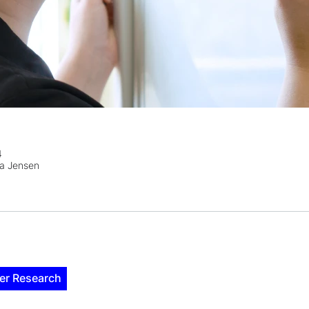
4
a Jensen
er Research