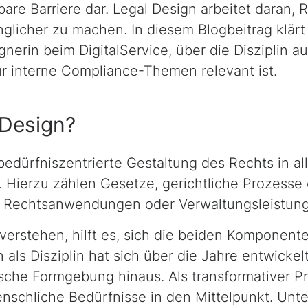
are Barriere dar.
Legal Design
arbeitet daran, 
licher zu machen. In diesem Blogbeitrag klärt
gner
in beim DigitalService, über die Disziplin a
r interne
Compliance
-Themen relevant ist.
 Design
?
 bedürfniszentrierte Gestaltung des Rechts in al
 Hierzu zählen Gesetze, gerichtliche Prozesse 
e Rechtsanwendungen oder Verwaltungsleistun
verstehen, hilft es, sich die beiden Komponent
n
als Disziplin hat sich über die Jahre entwickel
ische Formgebung hinaus. Als transformativer P
enschliche Bedürfnisse in den Mittelpunkt. Unt