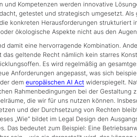
ven und Kompetenzen werden innovative Lösun
acht, getestet und strategisch umgesetzt. Als 
die konkreten Herausforderungen strukturiert i
e oder ökologische Aspekte nicht aus den Augen
d damit eine hervorragende Kombination. Ander
t das geltende Recht nämlich kein starres Kons
cklungsoffen. Es wird regelmäßig an gesamtges
eue Anforderungen angepasst, was sich beispi
oder dem
europäischen AI Act
widerspiegelt. Nat
ichen Rahmenbedingungen bei der Gestaltung z
elräume, die wir für uns nutzen können. Insbes
zen und der Durchsetzung von Rechten bleibt 
ieses „Wie“ bildet im
Legal Design
den Ausgangs
s. Das bedeutet zum Beispiel: Eine Betriebsanw