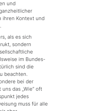
gen und
ganzheitlicher
n ihren Kontext und
.
s, als es sich
trukt, sondern
ellschaftliche
elsweise im Bundes-
ürlich sind die
u beachten.
ondere bei der
uns das „Wie“ oft
punkt jedes
eisung muss für alle