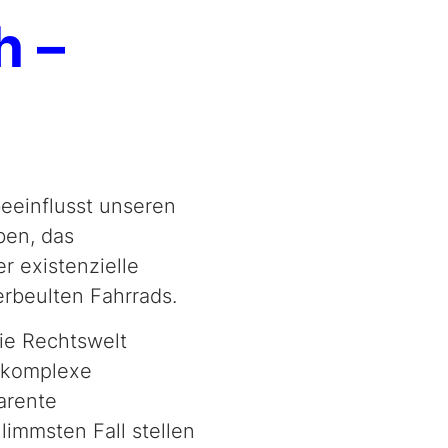
h –
eeinflusst unseren
ben, das
r existenzielle
rbeulten Fahrrads.
die Rechtswelt
erkomplexe
arente
immsten Fall stellen