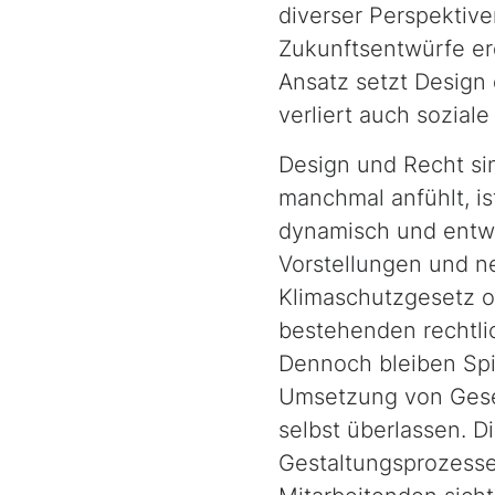
diverser Perspekti
Zukunftsentwürfe erd
Ansatz setzt
Design
verliert auch sozial
Design
und Recht sin
manchmal anfühlt, is
dynamisch und entwi
Vorstellungen und n
Klimaschutzgesetz 
bestehenden rechtl
Dennoch bleiben Spi
Umsetzung von Geset
selbst überlassen. D
Gestaltungsprozesse