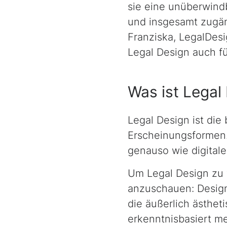
sie eine unüberwindb
und insgesamt zugäng
Franziska,
Legal
Desi
Legal Design
auch fü
Was ist
Legal
Legal Design
ist die
Erscheinungsformen.
genauso wie digital
Um
Legal Design
zu 
anzuschauen:
Desig
die äußerlich ästhet
erkenntnisbasiert m