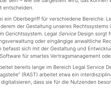
bar sein – wie sie dargestellt wird, das können 
t entscheiden.
ei ein Oberbegriff für verschiedene Bereiche: L
nderem der Gestaltung unseres Rechtssystems
em Gerichtssystem.
Legal
Service
Design
sorgt f
ngsverwaltung oder eingängige anwaltliche Re
n
befasst sich mit der Gestaltung und Entwicklun
Software
für smartes Vertragsmanagement od
rbeitet bereits lange im Bereich
Legal Service D
agstelle“ (RAST) arbeitet etwa ein interdiszipli
digitalisieren, dass sie für die Nutzenden beso