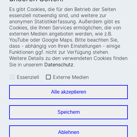
Es gibt Cookies, die für den Betrieb der Seiten
Startseite
Blog
essenziell notwendig sind, und weitere zur
Wer wir sind
Presse
anonymen Statistikerfassung. Außerdem gibt es
Cookies, die Ihnen Services ermöglichen, die von
Wie wir arbeiten
Termine
externen Medien angeboten werden, wie z.B.
Projekte
Barrierefreiheit
YouTube oder Google Maps. Bitte beachten Sie,
dass - abhängig von Ihren Einstellungen - einige
Fellowships
Transparenz
Funktionen ggf. nicht zur Verfügung stehen.
Karriere
Glossar
Weitere Details zu den verwendeten Cookies finden
Anfahrt und
Impressum
Sie in unserem
Datenschutz
.
Zugänglichkeit
Datenschutz
Essenziell
Externe Medien
Leichte Sprache
Sitemap
Gebärdensprache
Cookie-Einstellungen
Alle akzeptieren
Erklärung zur
Barrierefreiheit
Speichern
Newsletter
Ablehnen