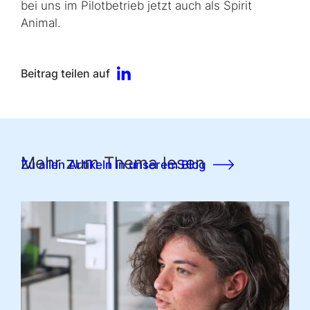
bei uns im Pilotbetrieb jetzt auch als
Spirit
Animal
.
Beitrag teilen auf
Mehr zum Thema lesen
Zu allen Artikeln in unserem Blog