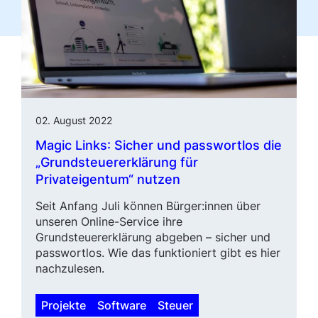
02. August 2022
Magic Links
: Sicher und pass­wort­los die
„Grundsteuererklä­rung für
Privateigentum“ nutzen
Seit Anfang Juli können Bürger:innen über
unseren Online-Service ihre
Grundsteuererklärung abgeben – sicher und
passwortlos. Wie das funktioniert gibt es hier
nachzulesen.
Projekte
Software
Steuer