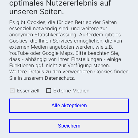
optimales Nutzererlebnis auf
unseren Seiten.
Es gibt Cookies, die für den Betrieb der Seiten
Startseite
Blog
essenziell notwendig sind, und weitere zur
Wer wir sind
Presse
anonymen Statistikerfassung. Außerdem gibt es
Cookies, die Ihnen Services ermöglichen, die von
Wie wir arbeiten
Termine
externen Medien angeboten werden, wie z.B.
Projekte
Barrierefreiheit
YouTube oder Google Maps. Bitte beachten Sie,
dass - abhängig von Ihren Einstellungen - einige
Fellowships
Transparenz
Funktionen ggf. nicht zur Verfügung stehen.
Karriere
Glossar
Weitere Details zu den verwendeten Cookies finden
Anfahrt und
Impressum
Sie in unserem
Datenschutz
.
Zugänglichkeit
Datenschutz
Essenziell
Externe Medien
Leichte Sprache
Sitemap
Gebärdensprache
Cookie-Einstellungen
Alle akzeptieren
Erklärung zur
Barrierefreiheit
Speichern
Newsletter