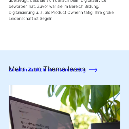
überzeugt, dass sie sich danach beim DigitalService
beworben hat. Zuvor war sie im Bereich Bildung/
Digitalisierung u. a. als
Product Ownerin
tätig. Ihre große
Leidenschaft ist Segeln.
Mehr zum Thema lesen
Zu allen Artikeln in unserem Blog