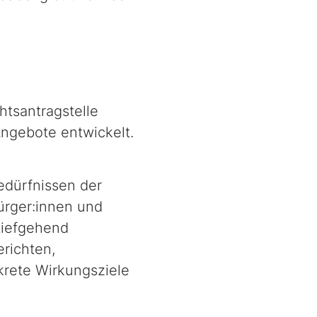
htsantragstelle
Angebote entwickelt.
edürfnissen der
ürger:innen und
tiefgehend
erichten,
krete Wirkungsziele