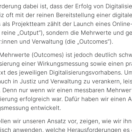
derung dabei ist, dass der Erfolg von Digitalis
 oft mit der reinen Bereitstellung einer digital
s als Projektteam zählt der
Launch
eines Online-
 reine „
Output
“), sondern die Mehrwerte und g
:innen und Verwaltung (die „
Outcomes
”).
 Mehrwerte (
Outcomes
) ist jedoch deutlich sch
isierung einer Wirkungsmessung sowie einen pr
t des jeweiligen Digitalisierungsvorhabens. U
ch in Justiz und Verwaltung zu verankern, leis
 Denn nur wenn wir einen messbaren Mehrwert
isierung erfolgreich war. Dafür haben wir einen 
gsmessung entwickelt.
ellen wir unseren Ansatz vor, zeigen, wie wir ih
tisch anwenden, welche Herausforderungen es 